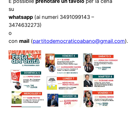
È possibile
prenotare un tavolo
per la cena
su
whatsapp
(ai numeri 3491099143 –
3474632273)
o
con
mail
(
partitodemocraticoabano@gmail.com
)