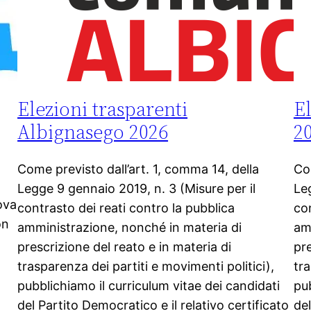
Elezioni trasparenti
E
Albignasego 2026
2
Come previsto dall’art. 1, comma 14, della
Com
Legge 9 gennaio 2019, n. 3 (Misure per il
Le
ova
contrasto dei reati contro la pubblica
con
on
amministrazione, nonché in materia di
am
prescrizione del reato e in materia di
pre
trasparenza dei partiti e movimenti politici),
tra
pubblichiamo il curriculum vitae dei candidati
pub
del Partito Democratico e il relativo certificato
del