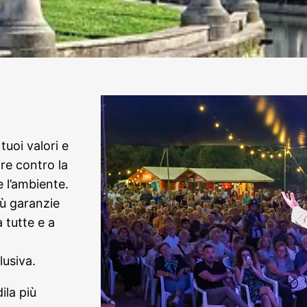
tuoi valori e
tare contro la
 l’ambiente.
iù garanzie
a tutte e a
lusiva.
ila più